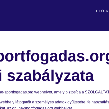
S
ELŐÍ
portfogadas.or
 szabályzata
nline-sportfogadas.org webhelyet, amely biztosítja a SZOLGÁLT
a webhely látogatóit a személyes adatok gyűjtésére, felhasználás
kat, az online-sportfogadas.org webhelyet.