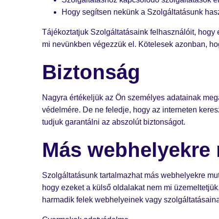
Hogy segítsen nekünk a Szolgáltatásunk ha
Tájékoztatjuk Szolgáltatásaink felhasználóit, hogy
mi nevünkben végezzük el. Kötelesek azonban, hog
Biztonság
Nagyra értékeljük az Ön személyes adatainak mega
védelmére. De ne feledje, hogy az interneten kere
tudjuk garantálni az abszolút biztonságot.
Más webhelyekre 
Szolgáltatásunk tartalmazhat más webhelyekre mutató
hogy ezeket a külső oldalakat nem mi üzemeltetjük
harmadik felek webhelyeinek vagy szolgáltatásainak