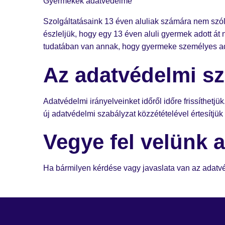
Gyermekek adatvédelme
Szolgáltatásaink 13 éven aluliak számára nem szó
észleljük, hogy egy 13 éven aluli gyermek adott át
tudatában van annak, hogy gyermeke személyes adat
Az adatvédelmi sz
Adatvédelmi irányelveinket időről időre frissíthetjü
új adatvédelmi szabályzat közzétételével értesítjü
Vegye fel velünk 
Ha bármilyen kérdése vagy javaslata van az adatvé