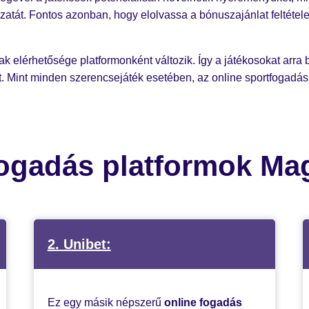
zatát. Fontos azonban, hogy elolvassa a bónuszajánlat feltétele
 elérhetősége platformonként változik. Így a játékosokat arra bi
. Mint minden szerencsejáték esetében, az online sportfogadásr
fogadás platformok Ma
2. Unibet:
Ez egy másik népszerű
online fogadás