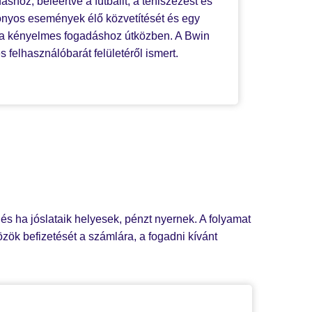
shoz, beleértve a futballt, a teniszezést és
onyos események élő közvetítését és egy
l a kényelmes fogadáshoz útközben. A Bwin
 felhasználóbarát felületéről ismert.
s ha jóslataik helyesek, pénzt nyernek. A folyamat
zök befizetését a számlára, a fogadni kívánt