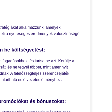
stratégiákat alkalmazzunk, amelyek
elheti a nyereséges eredmények valószínűségét:
on be költségvetést:
 a fogadásokhoz, és tartsa be azt. Kerülje a
át, és ne tegyél többet, mint amennyit
ak. A felelősségteljes szerencsejáték
enntartható és élvezetes élményhez.
 promóciókat és bónuszokat: