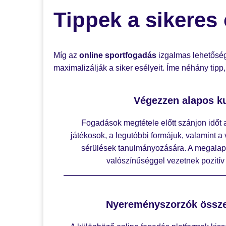
Tippek a sikeres
Míg az
online sportfogadás
izgalmas lehetősége
maximalizálják a siker esélyeit. Íme néhány tip
Végezzen alapos ku
Fogadások megtétele előtt szánjon időt a
játékosok, a legutóbbi formájuk, valamint a
sérülések tanulmányozására. A megalap
valószínűséggel vezetnek pozití
Nyereményszorzók össze