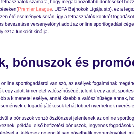
a felhasználók számára, hogy megalapozottabb döntéseket hozzan
zéseken(
Premier League
, UEFA Bajnokok Ligája stb), ez a leg
zen élő események során, így a felhasználók konkrét fogadások
tés bevezetése versenyelőnyt adott az online sportfogadási cég
 ezt a funkciót kínálja.
k, bónuszok és promó
 online sportfogadásról van szó, az esélyek fogalmának megér
ók egy adott kimenetel valószínűségét jelentik egy adott sport
bb a kimenetel esélye, annál kisebb a valószínűsége annak, h
eseményekre fogadó játékosok tehát többet nyerhetnek nyerés e
ívül a bónuszok vonzó ösztönzést jelentenek az online sport
tkeznek, például első befizetési bónuszok, ingyenes fogadások 
ségével a játékosok potenciálisan növelhetik nyereményüket, m