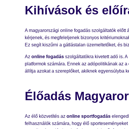
Kihívások és előí
A magyarországi online fogadás szolgáltatók előtt
kérjenek, és megfeleljenek bizonyos kritériumoknak,
Ez segít kiszűrni a gátlástalan üzemeltetőket, és b
Az
online fogadás
szolgáltatókra kivetett adó is. 
platformok számára. Ennek az adópolitikának az a c
állítja azokat a szereplőket, akiknek egyensúlyba 
Élőadás Magyaro
Az élő közvetítés az
online sportfogadás
elengedh
felhasználók számára, hogy élő sporteseményeket