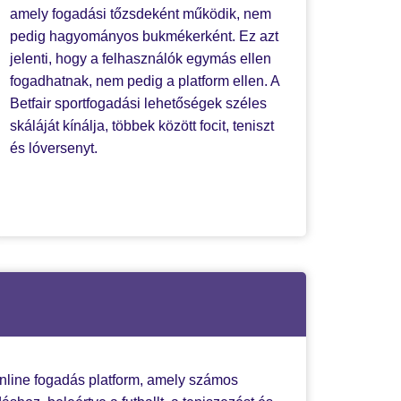
amely fogadási tőzsdeként működik, nem
pedig hagyományos bukmékerként. Ez azt
jelenti, hogy a felhasználók egymás ellen
fogadhatnak, nem pedig a platform ellen. A
Betfair sportfogadási lehetőségek széles
skáláját kínálja, többek között focit, teniszt
és lóversenyt.
nline fogadás platform, amely számos