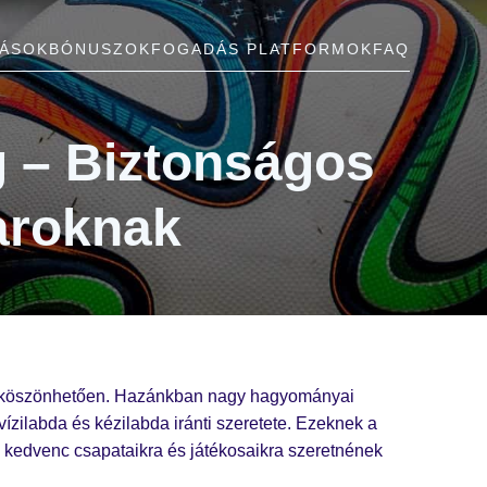
RÁSOK
BÓNUSZOK
FOGADÁS PLATFORMOK
FAQ
 – Biztonságos
aroknak
ak köszönhetően. Hazánkban nagy hagyományai
vízilabda és kézilabda iránti szeretete. Ezeknek a
 kedvenc csapataikra és játékosaikra szeretnének