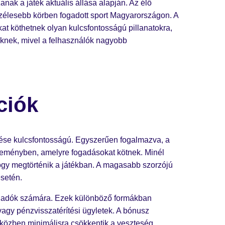
ak a játék aktuális állása alapján. Az élő
szélesebb körben fogadott sport Magyarországon. A
at köthetnek olyan kulcsfontosságú pillanatokra,
eknek, mivel a felhasználók nagyobb
ciók
tése kulcsfontosságú. Egyszerűen fogalmazva, a
eseményben, amelyre fogadásokat kötnek. Minél
ogy megtörténik a játékban. A magasabb szorzójú
setén.
fogadók számára. Ezek különböző formákban
vagy pénzvisszatérítési ügyletek. A bónusz
iközben minimálisra csökkentik a veszteség